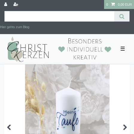
0
0,00 EUR
Hier gehts zum Blog
☰