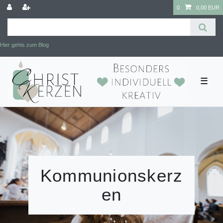
0
0,00 EUR
Hier gehts zum Blog
☰
Kommunionskerz
en