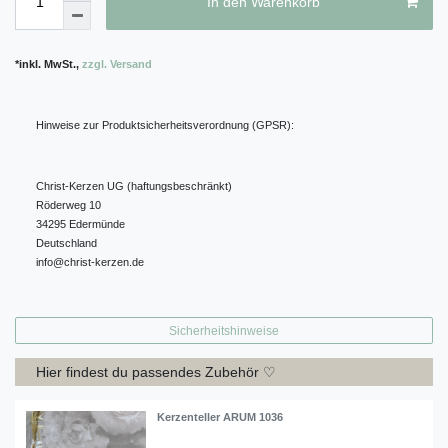
In den Warenkorb
*inkl. MwSt.,
zzgl. Versand
Hinweise zur Produktsicherheitsverordnung (GPSR):
Christ-Kerzen UG (haftungsbeschränkt)
Röderweg
10
34295
Edermünde
Deutschland
info@christ-kerzen.de
Sicherheitshinweise
Hier findest du passendes Zubehör
♡
Kerzenteller ARUM 1036