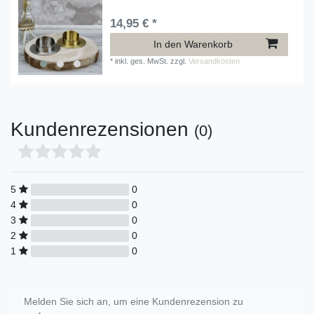
14,95 € *
In den Warenkorb
*
inkl. ges. MwSt.
zzgl.
Versandkosten
Kundenrezensionen
(0)
5
0
4
0
3
0
2
0
1
0
Melden Sie sich an, um eine Kundenrezension zu