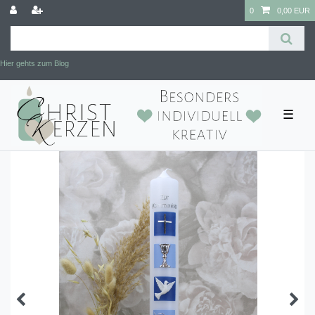
0
0,00 EUR
Hier gehts zum Blog
☰