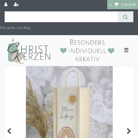
0
0,00 EUR
Hier gehts zum Blog
☰