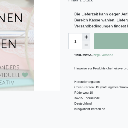
Inhalt
1
Stück
Die Lieferzeit kann gegen Auf
Bereich Kasse wählen. Liefer
Versandbedingungen findest
*inkl. MwSt.,
zzgl. Versand
Hinweise zur Produktsicherheitsveror
Herstellerangaben:
Christ-Kerzen UG (haftungsbeschränk
Röderweg
10
34295
Edermünde
Deutschland
info@christ-kerzen.de