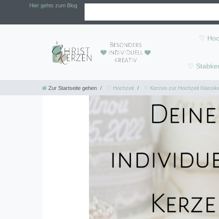
Hier gehts zum Blog
♡ Hoc
♡ Stabke
Zur Startseite gehen
♡ Hochzeit
♡ Kerzen zur Hochzeit Klassik