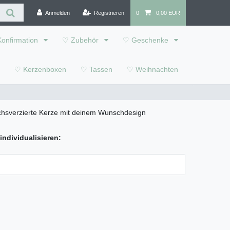
Anmelden
Registrieren
0
0,00 EUR
onfirmation
♡ Zubehör
♡ Geschenke
♡ Kerzenboxen
♡ Tassen
♡ Weihnachten
erzierte Kerze mit deinem Wunschdesign
individualisieren: