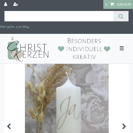
0
0,00 EUR
Hier gehts zum Blog
☰