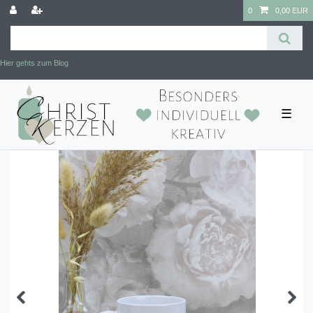
0
0,00 EUR
Hier gehts zum Blog
☰