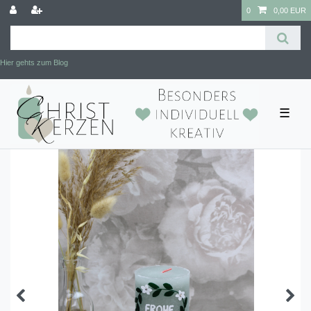
0
0,00 EUR
Hier gehts zum Blog
☰