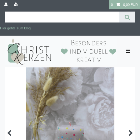
0
0,00 EUR
Hier gehts zum Blog
☰